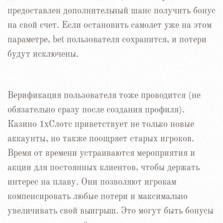
предоставлен дополнительный шанс получить бонус
на свой счет. Если остановить самолет уже на этом
параметре, bet пользователя сохранится, и потери
будут исключены.
Верификация пользователя тоже проводится (не
обязательно сразу после создания профиля).
Казино 1хСлотс приветствует не только новые
аккаунты, но также поощряет старых игроков.
Время от времени устраиваются мероприятия и
акции для постоянных клиентов, чтобы держать
интерес на плаву. Они позволяют игрокам
компенсировать любые потери и максимально
увеличивать свой выигрыш. Это могут быть бонусы