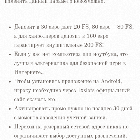
изменить данный параметр невозможно.
Депозит в 30 евро дает 20 FS, 80 евро – 80 FS,
а для хайроллеров депозит в 160 евро
гарантирует внушительные 200 FS!
Если у вас нет компьютера или ноутбука, это
лучшая альтернатива для безопасной игры в
Интернете..
Чтобы установить приложение на Android,
игроку необходимо через 1xslots официальный
сайт скачать его.
Активировать промо нужно не позднее 30 дней
с момента заведения учетной записи.
Переход на резервный сетевой адрес никак не
ограничивает выбор доступных развлечений.