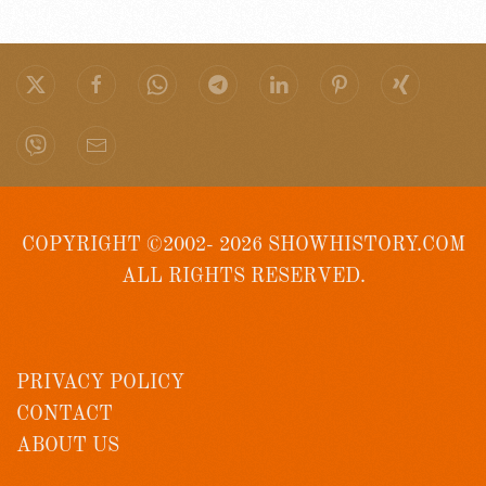
COPYRIGHT ©2002- 2026 SHOWHISTORY.COM
ALL RIGHTS RESERVED.
PRIVACY POLICY
CONTACT
ABOUT US