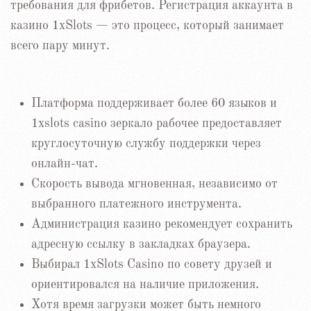
требования для фрибетов. Регистрация аккаунта в
казино 1xSlots — это процесс, который занимает
всего пару минут.
Платформа поддерживает более 60 языков и
1xslots casino зеркало рабочее предоставляет
круглосуточную службу поддержки через
онлайн-чат.
Скорость вывода мгновенная, независимо от
выбранного платежного инструмента.
Администрация казино рекомендует сохранить
адресную ссылку в закладках браузера.
Выбирал 1xSlots Casino по совету друзей и
ориентировался на наличие приложения.
Хотя время загрузки может быть немного